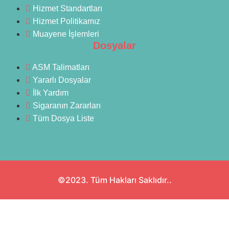
Hizmet Standartları
Hizmet Politikamız
Muayene İşlemleri
Dosyalar
ASM Talimatları
Yararlı Dosyalar
İlk Yardım
Sigaranın Zararları
Tüm Dosya Liste
©2023. Tüm Hakları Saklıdır..