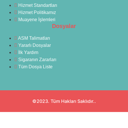
Hizmet Standartları
Hizmet Politikamız
Muayene İşlemleri
Dosyalar
ASM Talimatları
Yararlı Dosyalar
İlk Yardım
Sigaranın Zararları
Tüm Dosya Liste
©2023. Tüm Hakları Saklıdır..